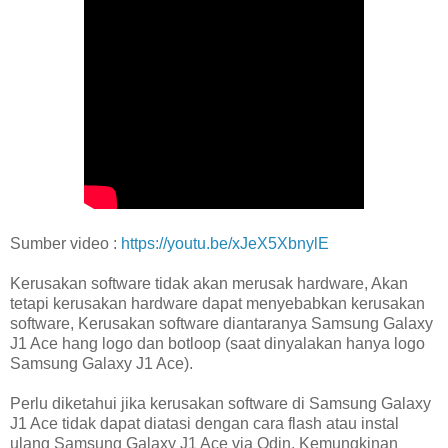
Sumber video :
https://youtu.be/xJeX5XbnylE
Kerusakan software tidak akan merusak hardware, Akan
tetapi kerusakan hardware dapat menyebabkan kerusakan
software, Kerusakan software diantaranya Samsung Galaxy
J1 Ace hang logo dan botloop (saat dinyalakan hanya logo
Samsung Galaxy J1 Ace).
Perlu diketahui jika kerusakan software di Samsung Galaxy
J1 Ace tidak dapat diatasi dengan cara flash atau instal
ulang Samsung Galaxy J1 Ace via Odin, Kemungkinan