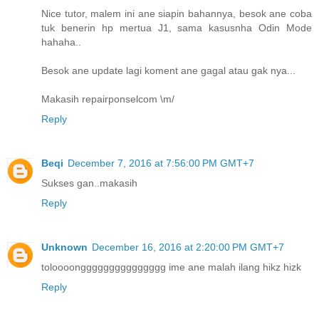
Nice tutor, malem ini ane siapin bahannya, besok ane coba
tuk benerin hp mertua J1, sama kasusnha Odin Mode
hahaha..
Besok ane update lagi koment ane gagal atau gak nya...
Makasih repairponselcom \m/
Reply
Beqi
December 7, 2016 at 7:56:00 PM GMT+7
Sukses gan..makasih
Reply
Unknown
December 16, 2016 at 2:20:00 PM GMT+7
toloooonggggggggggggggg ime ane malah ilang hikz hizk
Reply