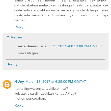
sama biarpun seri model hh sama. usahakan cek terlebih
dahulu sbelum melakukan flashing.slh satu cara untuk cek
code sofware silahkan msuk recovery mode di bagian atas
pasti ada versi kode firmware nya.. mksih... indah nya
berbagi
Reply
Replies
reiza danendra
April 25, 2017 at 8:13:00 PM GMT+7
makasih gan
Reply
N Joy
March 13, 2017 at 6:29:00 PM GMT+7
nama firmwarenya: testfile.bin ya?
kok gak bisa dimasukkan ke tab AP ya?
mohon pencerahan.
Reply