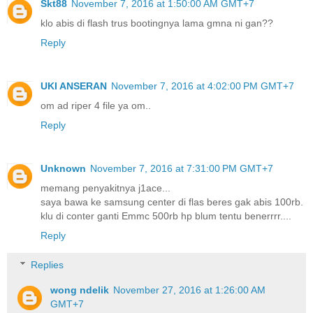
Skt88
November 7, 2016 at 1:50:00 AM GMT+7
klo abis di flash trus bootingnya lama gmna ni gan??
Reply
UKI ANSERAN
November 7, 2016 at 4:02:00 PM GMT+7
om ad riper 4 file ya om..
Reply
Unknown
November 7, 2016 at 7:31:00 PM GMT+7
memang penyakitnya j1ace...
saya bawa ke samsung center di flas beres gak abis 100rb.
klu di conter ganti Emmc 500rb hp blum tentu benerrrr....
Reply
Replies
wong ndelik
November 27, 2016 at 1:26:00 AM
GMT+7