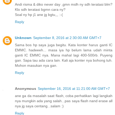
Andi risma & diko never day ,gmn mslh ny sdh teratasi blm?
Klo sdh teratasi bgmn cara ny?
Soal ny hp j1 ane jg bgtu,,, :-(
Reply
Unknown
September 8, 2016 at 2:30:00 AM GMT+7
Sama bos hp saya juga begitu. Kata konter harus ganti IC
EMMC. hadeeeh... masa iya hp belum lama udah minta
ganti IC EMMC nya. Mana mahal lagi 400-500rb. Puyeng
gan. Sapa tau ada cara lain. Kali aja konter nya bohong tuh.
Mohon masukan nya gan.
Reply
Anonymous
September 16, 2016 at 11:21:00 AM GMT+7
ane ga da masalah saat flash, coba perhatikan lagi langkah
nya mungkin ada yang salah...pas saya flash nand erase all
nya jg saya centang...salam :)
Reply