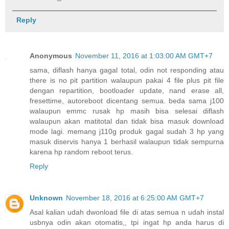
Reply
Anonymous
November 11, 2016 at 1:03:00 AM GMT+7
sama, diflash hanya gagal total, odin not responding atau
there is no pit partition walaupun pakai 4 file plus pit file
dengan repartition, bootloader update, nand erase all,
fresettime, autoreboot dicentang semua. beda sama j100
walaupun emmc rusak hp masih bisa selesai diflash
walaupun akan matitotal dan tidak bisa masuk download
mode lagi. memang j110g produk gagal sudah 3 hp yang
masuk diservis hanya 1 berhasil walaupun tidak sempurna
karena hp random reboot terus.
Reply
Unknown
November 18, 2016 at 6:25:00 AM GMT+7
Asal kalian udah dwonload file di atas semua n udah instal
usbnya odin akan otomatis,, tpi ingat hp anda harus di