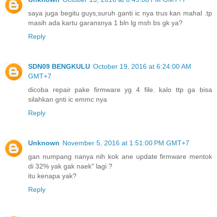
saya juga begitu guys,suruh ganti ic nya trus kan mahal .tp
masih ada kartu garansnya 1 bln lg msh bs gk ya?
Reply
SDN09 BENGKULU
October 19, 2016 at 6:24:00 AM
GMT+7
dicoba repair pake firmware yg 4 file. kalo ttp ga bisa
silahkan gnti ic emmc nya
Reply
Unknown
November 5, 2016 at 1:51:00 PM GMT+7
gan numpang nanya nih kok ane update firmware mentok
di 32% yak gak naek" lagi ?
itu kenapa yak?
Reply