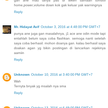
gan ane mau tanya pas di teken samaan tombol
home,power,volume down kok gak keluar yak warningnya
Reply
Mr. Hidayat Avif
October 3, 2016 at 4:48:00 PM GMT+7
punya ane juga gan masalahnya, j1 ace ane odin mode tapi
entahlah belum saya coba flashkan. semoga nanti setelah
saya coba berhasil. mohon doanya gan. kalau berhasil saya
doakan agan yg bikin postingan di lancarkan rejekinya
aamiin
Reply
Unknown
October 10, 2016 at 3:40:00 PM GMT+7
Wah
Ternyta bnyak yg msalah nya sma
Reply
Unknown
October 13, 2016 at 6:49:00 PM GMT+7