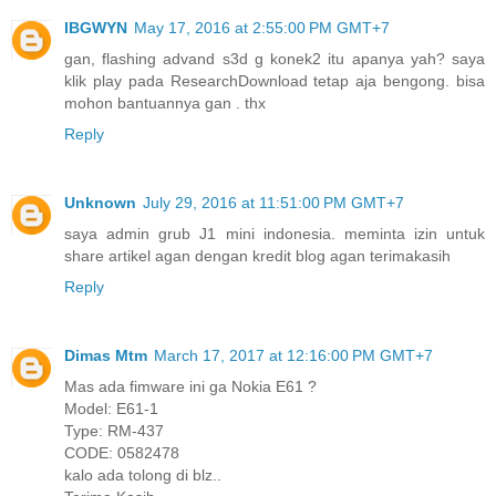
IBGWYN
May 17, 2016 at 2:55:00 PM GMT+7
gan, flashing advand s3d g konek2 itu apanya yah? saya
klik play pada ResearchDownload tetap aja bengong. bisa
mohon bantuannya gan . thx
Reply
Unknown
July 29, 2016 at 11:51:00 PM GMT+7
saya admin grub J1 mini indonesia. meminta izin untuk
share artikel agan dengan kredit blog agan terimakasih
Reply
Dimas Mtm
March 17, 2017 at 12:16:00 PM GMT+7
Mas ada fimware ini ga Nokia E61 ?
Model: E61-1
Type: RM-437
CODE: 0582478
kalo ada tolong di blz..