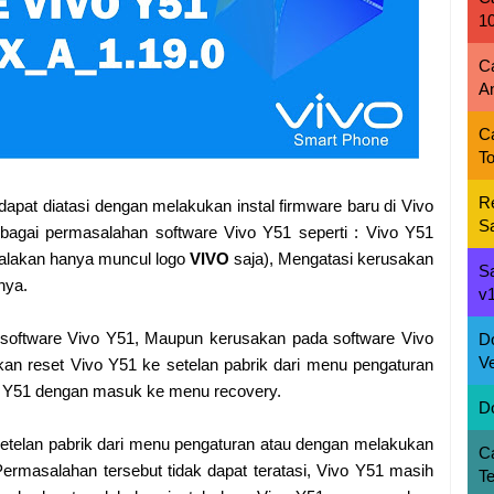
1
C
A
C
To
R
pat diatasi dengan melakukan instal firmware baru di Vivo
S
bagai permasalahan software Vivo Y51 seperti : Vivo Y51
nyalakan hanya muncul logo
VIVO
saja), Mengatasi kerusakan
S
nya.
v1
oftware Vivo Y51, Maupun kerusakan pada software Vivo
D
Ve
an reset Vivo Y51 ke setelan pabrik dari menu pengaturan
o Y51 dengan masuk ke menu recovery.
D
etelan pabrik dari menu pengaturan atau dengan melakukan
C
rmasalahan tersebut tidak dapat teratasi, Vivo Y51 masih
T