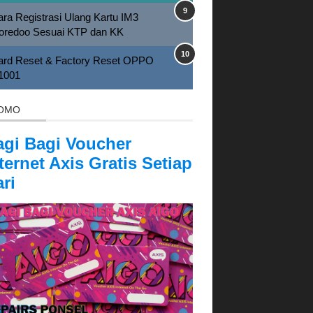
ra Registrasi Ulang Kartu IM3
oredoo Sesuai KTP dan KK
ard Reset & Factory Reset OPPO
1001
OMO
agi Bagi Voucher
ternet Axis Gratis Setiap
ri