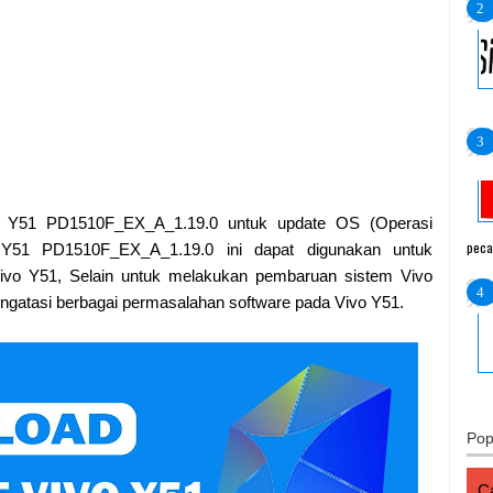
 Y51 PD1510F_EX_A_1.19.0 untuk update OS (Operasi
peca
Y51 PD1510F_EX_A_1.19.0 ini dapat digunakan untuk
vo Y51, Selain untuk melakukan pembaruan sistem Vivo
ngatasi berbagai permasalahan software pada Vivo Y51.
Pop
Ca