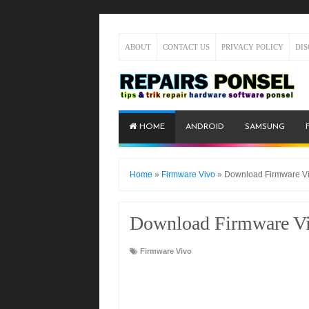
ABOUT
CONTACT US
PRIVACY POLICY
DI
HOME
ANDROID
SAMSUNG
Home
»
Firmware Vivo
»
Download Firmware V
Download Firmware V
Firmware Vivo