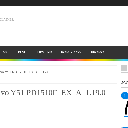
SCLAIMER
FLASH
RESET
TIPS TRIK
ROM XIAOMI
PROMO
ivo Y51 PD1510F_EX_A_1.19.0
JSO
ivo Y51 PD1510F_EX_A_1.19.0