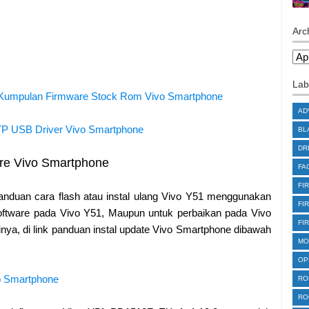
Arc
Lab
Kumpulan Firmware Stock Rom Vivo Smartphone
AD
P USB Driver Vivo Smartphone
BL
DR
are Vivo Smartphone
FA
FI
anduan cara flash atau instal ulang Vivo Y51 menggunakan
FI
software pada Vivo Y51, Maupun untuk perbaikan pada Vivo
FI
inya, di link panduan instal update Vivo Smartphone dibawah
MO
OP
vo Smartphone
RO
RO