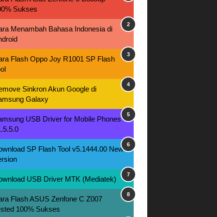
00% Sukses
ara Menambah Bahasa Indonesia di
ndroid
ara Flash Oppo Joy R1001 SP Flash
ol
emove Sinkron Akun Google di
amsung Galaxy
amsung USB Driver for Mobile Phones
.5.5.0
ownload SP Flash Tool v5.1444.00 New
rsion
ownload USB Driver MTK (Mediatek)
ara Flash ASUS Zenfone C Z007
ested 100% Sukses