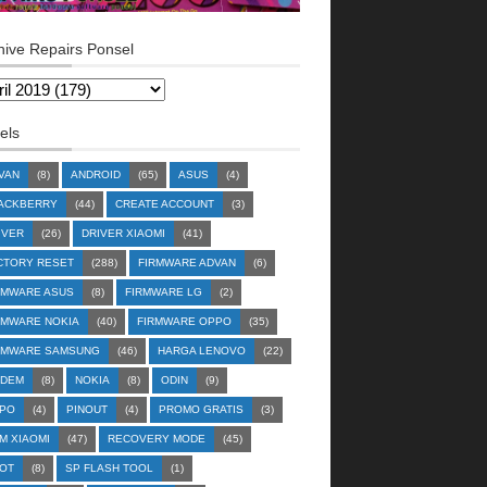
hive Repairs Ponsel
els
VAN
(8)
ANDROID
(65)
ASUS
(4)
ACKBERRY
(44)
CREATE ACCOUNT
(3)
IVER
(26)
DRIVER XIAOMI
(41)
CTORY RESET
(288)
FIRMWARE ADVAN
(6)
RMWARE ASUS
(8)
FIRMWARE LG
(2)
RMWARE NOKIA
(40)
FIRMWARE OPPO
(35)
RMWARE SAMSUNG
(46)
HARGA LENOVO
(22)
DEM
(8)
NOKIA
(8)
ODIN
(9)
PO
(4)
PINOUT
(4)
PROMO GRATIS
(3)
M XIAOMI
(47)
RECOVERY MODE
(45)
OT
(8)
SP FLASH TOOL
(1)