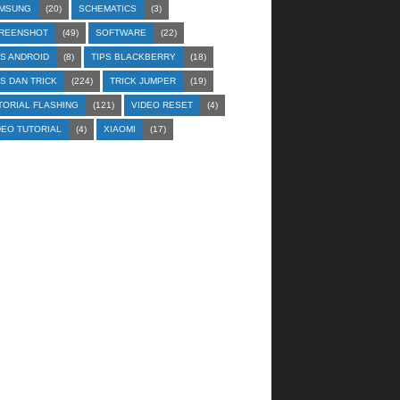
MSUNG
(20)
SCHEMATICS
(3)
REENSHOT
(49)
SOFTWARE
(22)
PS ANDROID
(8)
TIPS BLACKBERRY
(18)
PS DAN TRICK
(224)
TRICK JUMPER
(19)
TORIAL FLASHING
(121)
VIDEO RESET
(4)
DEO TUTORIAL
(4)
XIAOMI
(17)