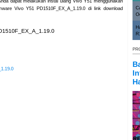
nda dapat melakukan instal ulang Vivo Y51 menggunakan
Ca
irmware Vivo Y51 PD1510F_EX_A_1.19.0 di link download
O
H
PD1510F_EX_A_1.19.0
R
PR
B
1.19.0
In
Ha