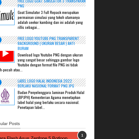
FREE LOGO GOAT SIMULATOR 3 TRANSPARAN
PNG
Goat Simulator 3 Full Repack merupakan
permainan simulasi yang tokoh utamanya
adalah seekor kambing dan ini adalah yang
rillis sebagai...
FREE LOGO YOUTUBE PNG TRANSPARENT
BACKGROUND | UKURAN BESAR | ANTI
BURAM
Download logo Youtube PNG dengan ukuran
yang sangat besar sehingga gambar logo
Youtube dengan format file PNG ini tidak
h-pecah atau...
LABEL LOGO HALAL INDONESIA 2022
BERLAKU NASIONAL FORMAT PNG JPG
Badan Penyelenggara Jaminan Produk Halal
(BPJPH) Kementerian Agama menetapkan
label halal yang berlaku secara nasional.
Penetapan label...
ular Posts
ra Flash Asus Zenfone 5 Botloop