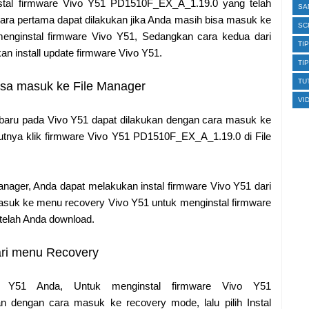
stal firmware Vivo Y51 PD1510F_EX_A_1.19.0 yang telah
SA
ara pertama dapat dilakukan jika Anda masih bisa masuk ke
SC
enginstal firmware Vivo Y51, Sedangkan cara kedua dari
TI
n install update firmware Vivo Y51.
TI
TU
isa masuk ke File Manager
VI
 baru pada Vivo Y51 dapat dilakukan dengan cara masuk ke
jutnya klik firmware Vivo Y51 PD1510F_EX_A_1.19.0 di File
anager, Anda dapat melakukan instal firmware Vivo Y51 dari
suk ke menu recovery Vivo Y51 untuk menginstal firmware
elah Anda download.
dari menu Recovery
o Y51 Anda, Untuk menginstal firmware Vivo Y51
 dengan cara masuk ke recovery mode, lalu pilih Instal