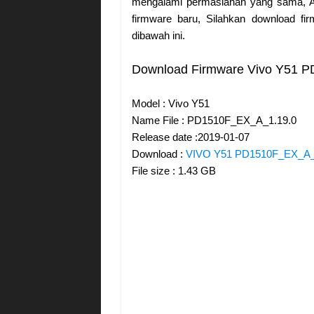
mengalami permaslahan yang sama, A
firmware baru, Silahkan download f
dibawah ini.
Download Firmware Vivo Y51 
Model : Vivo Y51
Name File : PD1510F_EX_A_1.19.0
Release date :2019-01-07
Download :
VIVO Y51 PD1510F_EX_A_
File size : 1.43 GB