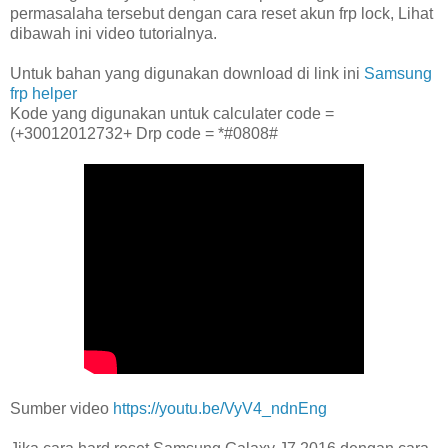
permasalaha tersebut dengan cara reset akun frp lock, Lihat
dibawah ini video tutorialnya.
Untuk bahan yang digunakan download di link ini
Samsung
frp helper
Kode yang digunakan untuk calculater code =
(+30012012732+ Drp code = *#0808#
Sumber video
https://youtu.be/VyV4_ndnEng