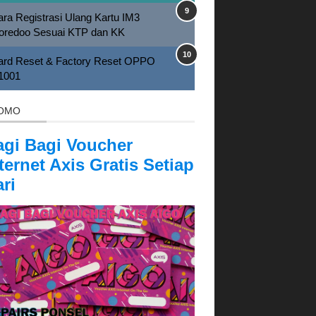
ra Registrasi Ulang Kartu IM3
oredoo Sesuai KTP dan KK
ard Reset & Factory Reset OPPO
1001
OMO
agi Bagi Voucher
ternet Axis Gratis Setiap
ri