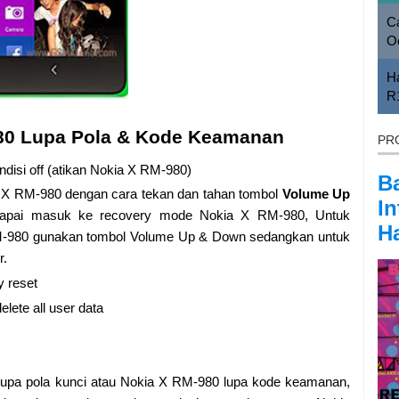
Ca
O
H
R
980 Lupa Pola & Kode Keamanan
PR
isi off (atikan Nokia X RM-980)
B
X RM-980 dengan cara tekan dan tahan tombol
Volume Up
In
apai masuk ke recovery mode Nokia X RM-980, Untuk
Ha
RM-980 gunakan tombol Volume Up & Down sedangkan untuk
r.
y reset
lete all user data
lupa pola kunci atau Nokia X RM-980 lupa kode keamanan,