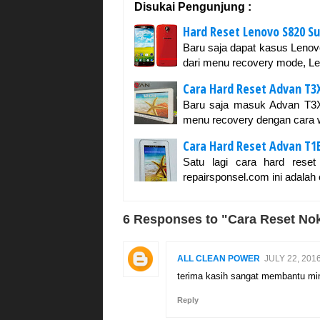
Disukai Pengunjung :
Hard Reset Lenovo S820 S
Baru saja dapat kasus Lenovo
dari menu recovery mode, L
Cara Hard Reset Advan T3
Baru saja masuk Advan T3X 
menu recovery dengan cara w
Cara Hard Reset Advan T1
Satu lagi cara hard reset
repairsponsel.com ini adalah
6 Responses to "Cara Reset No
ALL CLEAN POWER
JULY 22, 201
terima kasih sangat membantu mi
Reply