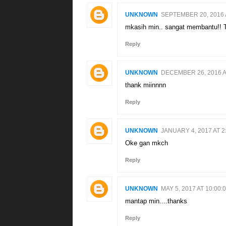
UNKNOWN
SEPTEMBER 20, 2016 
mkasih min.. sangat membantu!! 
Reply
UNKNOWN
DECEMBER 26, 2016 A
thank miinnnn
Reply
UNKNOWN
JANUARY 4, 2017 AT 2
Oke gan mkch
Reply
UNKNOWN
MAY 5, 2017 AT 10:00
mantap min....thanks
Reply