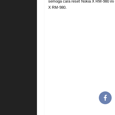
semoga cara reset Nokia X RM-980 ini 
X RM-980.