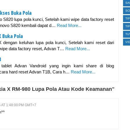
SA
SC
ukses Buka Pola
 S820 lupa pola kunci, Setelah kami wipe data factory reset
TI
enovo S820 kembali dapat d…
Read More...
TI
X Buka Pola
TU
dengan keluhan lupa pola kunci, Setelah kami reset dari
VI
ipe data factory reset, Advan T…
Read More...
B
 tablet Advan Vandroid yang ingin kami share di blog
 cara hard reset Advan T1B, Cara h…
Read More...
kia X RM-980 Lupa Pola Atau Kode Keamanan"
6 AT 1:48:00 PM GMT+7
n^^