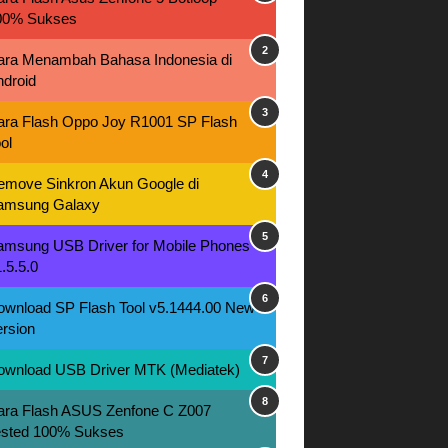
00% Sukses
ara Menambah Bahasa Indonesia di
ndroid
ara Flash Oppo Joy R1001 SP Flash
ol
emove Sinkron Akun Google di
amsung Galaxy
amsung USB Driver for Mobile Phones
.5.5.0
ownload SP Flash Tool v5.1444.00 New
rsion
ownload USB Driver MTK (Mediatek)
ara Flash ASUS Zenfone C Z007
ested 100% Sukses