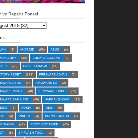
hive Repairs Ponsel
els
VAN
(8)
ANDROID
(65)
ASUS
(4)
ACKBERRY
(44)
CREATE ACCOUNT
(3)
IVER
(26)
DRIVER XIAOMI
(41)
CTORY RESET
(288)
FIRMWARE ADVAN
(6)
RMWARE ASUS
(8)
FIRMWARE LG
(2)
RMWARE NOKIA
(40)
FIRMWARE OPPO
(35)
RMWARE SAMSUNG
(46)
HARGA LENOVO
(22)
DEM
(8)
NOKIA
(8)
ODIN
(9)
PO
(4)
PINOUT
(4)
PROMO GRATIS
(3)
M XIAOMI
(47)
RECOVERY MODE
(45)
OT
(8)
SP FLASH TOOL
(1)