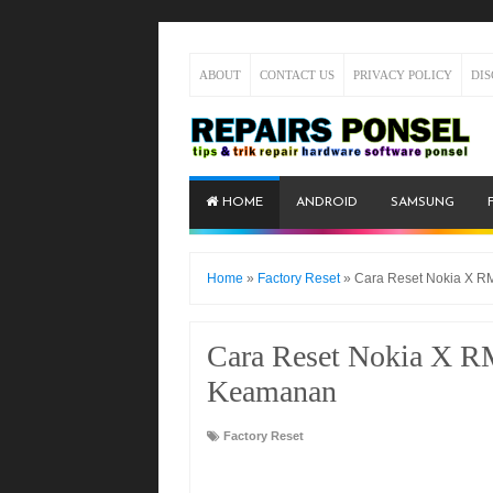
ABOUT
CONTACT US
PRIVACY POLICY
DI
HOME
ANDROID
SAMSUNG
Home
»
Factory Reset
»
Cara Reset Nokia X R
Cara Reset Nokia X R
Keamanan
Factory Reset