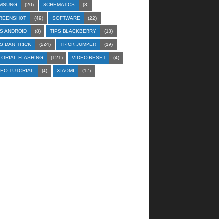
MSUNG
(20)
SCHEMATICS
(3)
REENSHOT
(49)
SOFTWARE
(22)
PS ANDROID
(8)
TIPS BLACKBERRY
(18)
PS DAN TRICK
(224)
TRICK JUMPER
(19)
TORIAL FLASHING
(121)
VIDEO RESET
(4)
DEO TUTORIAL
(4)
XIAOMI
(17)