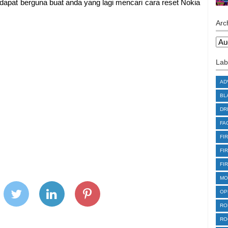
dapat berguna buat anda yang lagi mencari cara reset Nokia
Arc
Lab
AD
BL
DR
FA
FI
FI
FI
MO
OP
RO
RO