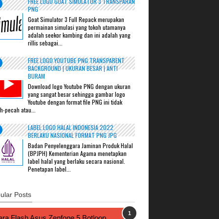
FREE LOGO GOAT SIMULATOR 3 TRANSPARAN
PNG
Goat Simulator 3 Full Repack merupakan
permainan simulasi yang tokoh utamanya
adalah seekor kambing dan ini adalah yang
rillis sebagai...
FREE LOGO YOUTUBE PNG TRANSPARENT
BACKGROUND | UKURAN BESAR | ANTI
BURAM
Download logo Youtube PNG dengan ukuran
yang sangat besar sehingga gambar logo
Youtube dengan format file PNG ini tidak
h-pecah atau...
LABEL LOGO HALAL INDONESIA 2022
BERLAKU NASIONAL FORMAT PNG JPG
Badan Penyelenggara Jaminan Produk Halal
(BPJPH) Kementerian Agama menetapkan
label halal yang berlaku secara nasional.
Penetapan label...
ular Posts
ra Flash Asus Zenfone 5 Botloop