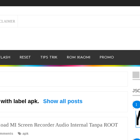
SCLAIMER
FLASH
RESET
TIPS TRIK
ROM XIAOMI
PROMO
JSO
with label
apk
.
Show all posts
oad MI Screen Recorder Audio Internal Tanpa ROOT
omments
apk