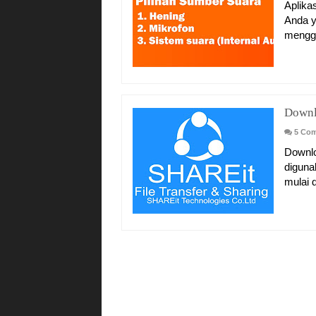
Aplika
Anda y
menggu
Downl
5 Co
Downlo
diguna
mulai d