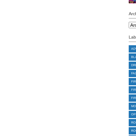
Arc
Lab
AD
BL
DR
FA
FI
FI
FI
MO
OP
RO
RO