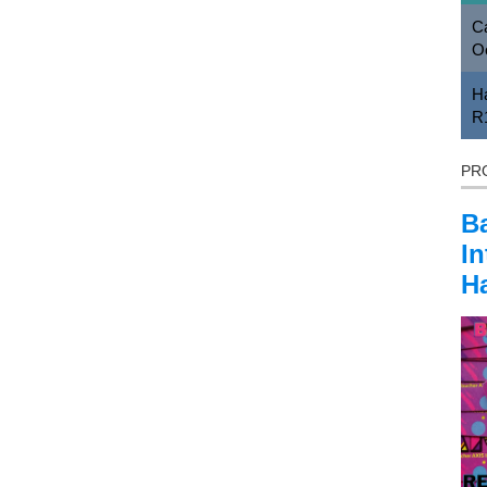
Ca
O
H
R
PR
B
In
Ha