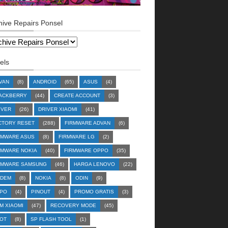
hive Repairs Ponsel
els
VAN
(8)
ANDROID
(65)
ASUS
(4)
ACKBERRY
(44)
CREATE ACCOUNT
(3)
IVER
(26)
DRIVER XIAOMI
(41)
CTORY RESET
(288)
FIRMWARE ADVAN
(6)
RMWARE ASUS
(8)
FIRMWARE LG
(2)
RMWARE NOKIA
(40)
FIRMWARE OPPO
(35)
RMWARE SAMSUNG
(46)
HARGA LENOVO
(22)
DEM
(8)
NOKIA
(8)
ODIN
(9)
PO
(4)
PINOUT
(4)
PROMO GRATIS
(3)
M XIAOMI
(47)
RECOVERY MODE
(45)
OT
(8)
SP FLASH TOOL
(1)