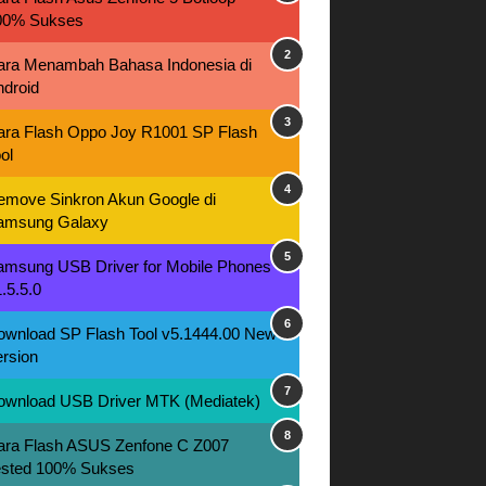
00% Sukses
ara Menambah Bahasa Indonesia di
ndroid
ara Flash Oppo Joy R1001 SP Flash
ol
emove Sinkron Akun Google di
amsung Galaxy
amsung USB Driver for Mobile Phones
.5.5.0
ownload SP Flash Tool v5.1444.00 New
rsion
ownload USB Driver MTK (Mediatek)
ara Flash ASUS Zenfone C Z007
ested 100% Sukses