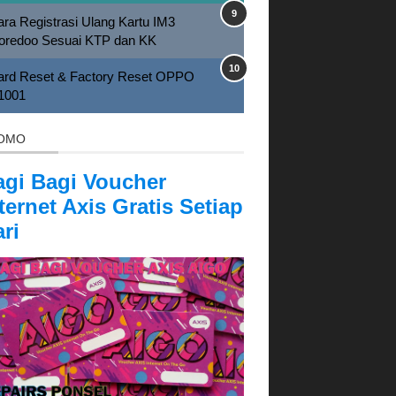
ra Registrasi Ulang Kartu IM3
oredoo Sesuai KTP dan KK
ard Reset & Factory Reset OPPO
1001
OMO
agi Bagi Voucher
ternet Axis Gratis Setiap
ri