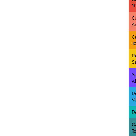
1
C
A
C
To
R
S
S
v1
D
Ve
D
C
T