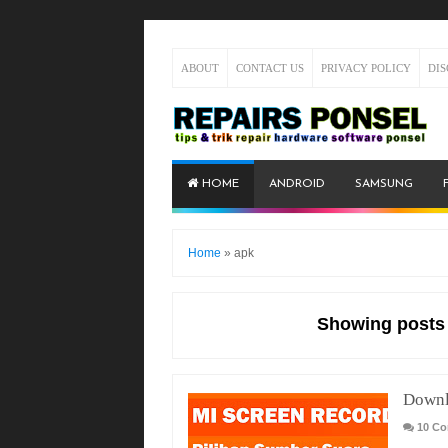
ABOUT
CONTACT US
PRIVACY POLICY
DI
HOME
ANDROID
SAMSUNG
Home
»
apk
Showing posts 
Downl
10 C