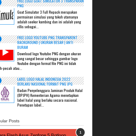
FREE LOGO GOAT SIMULATOR 3 TRANSPARAN
PNG
Goat Simulator 3 Full Repack merupakan
permainan simulasi yang tokoh utamanya
adalah seekor kambing dan ini adalah yang
rillis sebagai...
FREE LOGO YOUTUBE PNG TRANSPARENT
BACKGROUND | UKURAN BESAR | ANTI
BURAM
Download logo Youtube PNG dengan ukuran
yang sangat besar sehingga gambar logo
Youtube dengan format file PNG ini tidak
h-pecah atau...
LABEL LOGO HALAL INDONESIA 2022
BERLAKU NASIONAL FORMAT PNG JPG
Badan Penyelenggara Jaminan Produk Halal
(BPJPH) Kementerian Agama menetapkan
label halal yang berlaku secara nasional.
Penetapan label...
ular Posts
ra Flash Asus Zenfone 5 Botloop