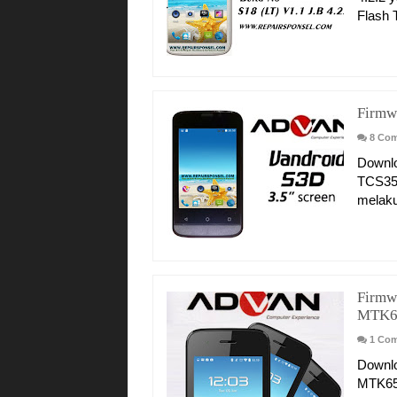
Flash T
Firmw
8 Co
Downlo
TCS35
melaku
Firmw
MTK65
1 Co
Downl
MTK657