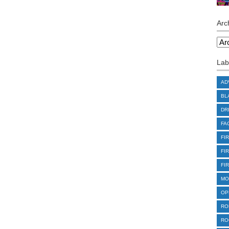
Arc
Lab
AD
BL
DR
FA
FI
FI
FI
MO
OP
RO
RO