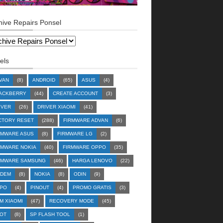
hive Repairs Ponsel
els
VAN
(8)
ANDROID
(65)
ASUS
(4)
ACKBERRY
(44)
CREATE ACCOUNT
(3)
IVER
(26)
DRIVER XIAOMI
(41)
CTORY RESET
(288)
FIRMWARE ADVAN
(6)
RMWARE ASUS
(8)
FIRMWARE LG
(2)
RMWARE NOKIA
(40)
FIRMWARE OPPO
(35)
RMWARE SAMSUNG
(46)
HARGA LENOVO
(22)
DEM
(8)
NOKIA
(8)
ODIN
(9)
PO
(4)
PINOUT
(4)
PROMO GRATIS
(3)
M XIAOMI
(47)
RECOVERY MODE
(45)
OT
(8)
SP FLASH TOOL
(1)