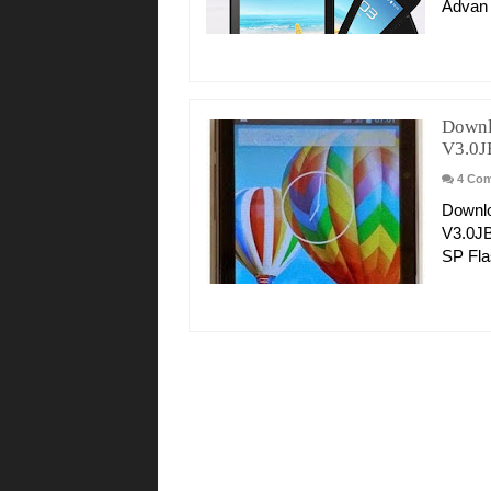
Advan 
Downl
V3.0J
4 Co
Downl
V3.0JB
SP Fla