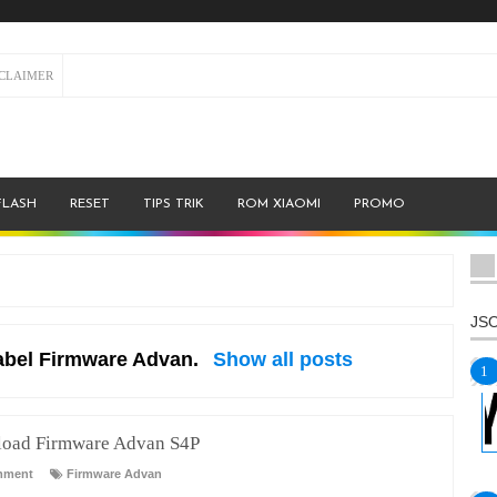
SCLAIMER
FLASH
RESET
TIPS TRIK
ROM XIAOMI
PROMO
JSO
abel
Firmware Advan
.
Show all posts
oad Firmware Advan S4P
mment
Firmware Advan