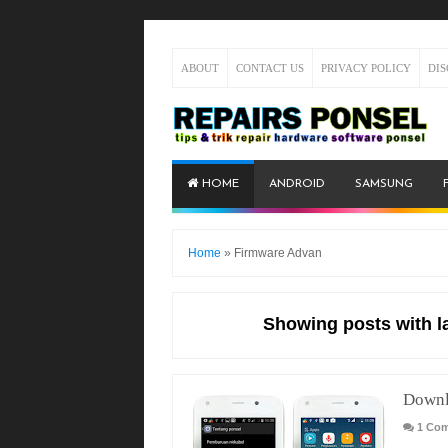
ABOUT
CONTACT US
PRIVACY POLICY
DI
HOME
ANDROID
SAMSUNG
Home
»
Firmware Advan
Showing posts with l
Downl
1 Co