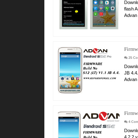
Downlo
flash 
Advan 
Firmw
25 C
Downlo
JB 4.4
Advan 
Firmw
4 Co
Downlo
4.2.2 