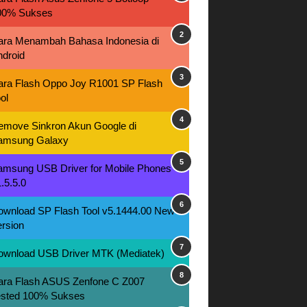
00% Sukses
ara Menambah Bahasa Indonesia di
ndroid
ara Flash Oppo Joy R1001 SP Flash
ol
emove Sinkron Akun Google di
amsung Galaxy
amsung USB Driver for Mobile Phones
.5.5.0
ownload SP Flash Tool v5.1444.00 New
rsion
ownload USB Driver MTK (Mediatek)
ara Flash ASUS Zenfone C Z007
ested 100% Sukses