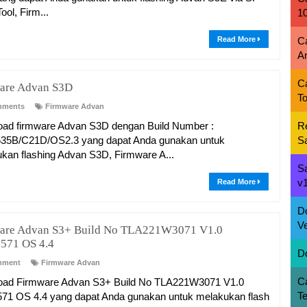
ool, Firm...
1
Read More
C
A
C
are Advan S3D
To
mments
Firmware Advan
ad firmware Advan S3D dengan Build Number :
R
35B/C21D/OS2.3 yang dapat Anda gunakan untuk
S
kan flashing Advan S3D, Firmware A...
S
v1
Read More
D
Ve
are Advan S3+ Build No TLA221W3071 V1.0
71 OS 4.4
D
mment
Firmware Advan
C
oad Firmware Advan S3+ Build No TLA221W3071 V1.0
T
1 OS 4.4 yang dapat Anda gunakan untuk melakukan flash