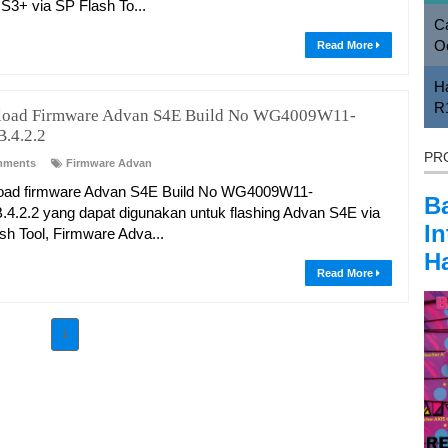
S3+ via SP Flash To...
Ca
O
Read More
H
R
oad Firmware Advan S4E Build No WG4009W11-
B.4.2.2
PR
mments
Firmware Advan
oad firmware Advan S4E Build No WG4009W11-
B
.4.2.2 yang dapat digunakan untuk flashing Advan S4E via
In
sh Tool, Firmware Adva...
Ha
Read More
1