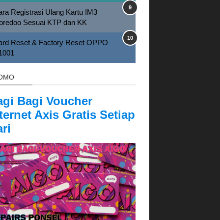
ra Registrasi Ulang Kartu IM3
oredoo Sesuai KTP dan KK
ard Reset & Factory Reset OPPO
1001
OMO
agi Bagi Voucher
ternet Axis Gratis Setiap
ri