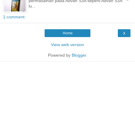
permasalhan pada Advan S3A seperti Advan S3A
lu...
1 comment:
›
Home
View web version
Powered by
Blogger
.